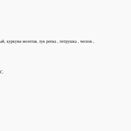
й, куркума молотая, лук репка , петрушка , чеснок ,
С.