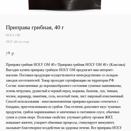
Приправа грибная, 40 г
HOLY OM
SKU:
58-070-0040
78
р.
Приправа грибная HOLY OM 40 г Приправа грибная HOLY OM 40 г (Классика)
Выгодно купить приправу грибную HOLY OM предлагает наш интернет-
магазин. Поставки продукции осуществляются непосредственно со складов-
заводов изготовителей. Товар проходит сертификацию на территории РФ.
Состав: измельченные до порошкообразного состояния сушеные шампиньоны,
зелень петрушки, душистый и черный перец, морковь, базилик, лук, тимьян,
чеснок, кориандр, пажитник, соль, молотый тмин, лист лавровый измельченный.
Способ использования : многокомпонентная приправа идеально сочетается с
блюдами, приготовленными из грибов. Она отлично дополняет вкус тушеных
продуктов, грибов маринованных и запеченных в сметанном соусе, обычных
супов и супов-пюре. Полезные свойства: улучшает работу органов ЖКТ,
повышает аппетит, ускоряет обменные процессы, стимулирует иммунитет,
оказывает благотворное воздействие на здоровье печени. Все приправы HOLY