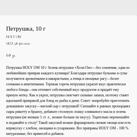
Петрушка, 10 г
HOLY OM
SKU:
58-360-0010
68
р.
Петрушка HOLY OM 10 г Зелень петрушки «Холи Ом»—без сомнения, одна из
любимейших приправ каждого кулинара! Благодаря петрушке бульоны и супы
получаются ароматными и наваристыми, а птица и овощные рагу—более
сочными и аппетитными. Терпкая горечь петрушки украсит вкус практически
любого блюда—она оттеняет собственный вкус продуктов и придаёт ему
пряную нотку. Как и укроп, петрушка смягчает сильные запахи, поэтому станет
идеальной приправой для блюд из рыбы и дичи. Совет: попробуйте приготовить
домашнюю закуску—мягкий сыр с петрушкой! Смешайте в равных пропорциях
сыры рикотту и брынзу, добавьте столовую ложку оливкового масла и зелень
петрушки (не меньше 1 ст. л., можно больше по вкусу). Тщательно перемешайте
и подавайте к столу! Такой закуской можно фаршировать свежие овощи или есть
вприкуску с хлебом, овощами и сухариками. Все приправы HOLY OM - 100 %
натуральные, без примесей и добавок.