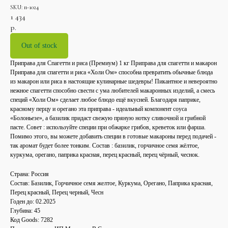
SKU:
п-1024
1 434
р.
Out of stock
Приправа для Спагетти и риса (Премиум) 1 кг Приправа для спагетти и макарон
Приправа для спагетти и риса «Холи Ом» способна превратить обычные блюда
из макарон или риса в настоящие кулинарные шедевры! Пикантное и невероятно
нежное спагетти способно свести с ума любителей макаронных изделий, а смесь
специй «Холи Ом» сделает любое блюдо ещё вкусней. Благодаря паприке,
красному перцу и орегано эта приправа - идеальный компонент соуса
«Болоньезе», а базилик придаст свежую пряную нотку сливочной и грибной
пасте. Совет : используйте специи при обжарке грибов, креветок или фарша.
Помимо этого, вы можете добавить специи в готовые макароны перед подачей -
так аромат будет более тонким. Состав : базилик, горчичное семя жёлтое,
куркума, орегано, паприка красная, перец красный, перец чёрный, чеснок.
Страна: Россия
Состав: Базилик, Горчичное семя желтое, Куркума, Орегано, Паприка красная,
Перец красный, Перец черный, Чесн
Годен до: 02.2025
Глубина: 45
Код Goods: 7282