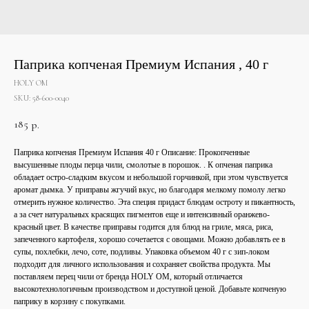
Паприка копченая Премиум Испания , 40 г
HOLY OM
SKU:
58-600-0040
185
р.
Паприка копченая Премиум Испания 40 г Описание: Прокопченные
высушенные плоды перца чили, смолотые в порошок. . К опченая паприка
обладает остро-сладким вкусом и небольшой горчинкой, при этом чувствуется
аромат дымка. У приправы жгучий вкус, но благодаря мелкому помолу легко
отмерить нужное количество. Эта специя придаст блюдам остроту и пикантность,
а за счет натуральных красящих пигментов еще и интенсивный оранжево-
красный цвет. В качестве приправы годится для блюд на гриле, мяса, риса,
запеченного картофеля, хорошо сочетается с овощами. Можно добавлять ее в
супы, похлебки, лечо, соте, подливы. Упаковка объемом 40 г с зип-локом
подходит для личного использования и сохраняет свойства продукта. Мы
поставляем перец чили от бренда HOLY OM, который отличается
высокотехнологичным производством и доступной ценой. Добавьте копченую
паприку в корзину с покупками.